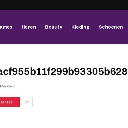
ames
Heren
Beauty
Kleding
Schoenen
cf955b11f299b93305b628
 Min Read
nterest