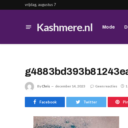
vrijdag, augustus 7
Kashmere.nl
Mode
D
g4883bd393b81243ea
By
Chris
december 14, 2023
Geen reacties
1
Facebook
Twitter
Pi