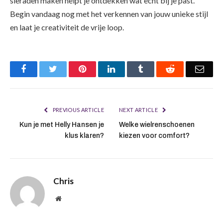
sieraden maken helpt je ontdekken wat echt bij je past.
Begin vandaag nog met het verkennen van jouw unieke stijl
en laat je creativiteit de vrije loop.
Facebook
Twitter
Pinterest
LinkedIn
Tumblr
Reddit
Emai
PREVIOUS ARTICLE
NEXT ARTICLE
Kun je met Helly Hansen je
Welke wielrenschoenen
klus klaren?
kiezen voor comfort?
Chris
Website