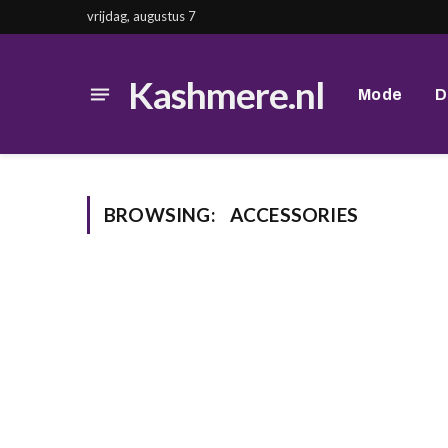
vrijdag, augustus 7
Kashmere.nl
Mode
D
BROWSING:
ACCESSORIES