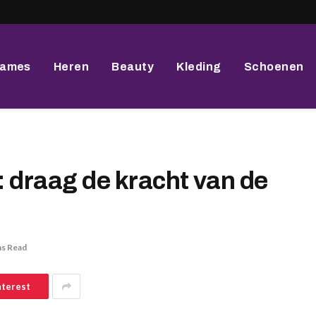
ames
Heren
Beauty
Kleding
Schoenen
: draag de kracht van de
ns Read
nterest