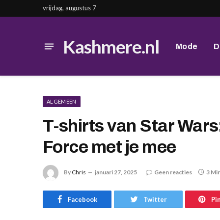
vrijdag, augustus 7
Kashmere.nl
Mode
D
ALGEMEEN
T-shirts van Star Wars
Force met je mee
By
Chris
januari 27, 2025
Geen reacties
3 Mi
Facebook
Twitter
Pi