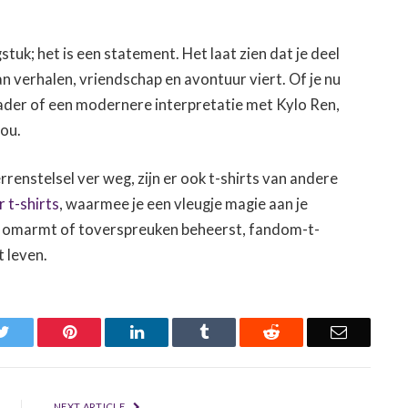
tuk; het is een statement. Het laat zien dat je deel
 verhalen, vriendschap en avontuur viert. Of je nu
ader of een modernere interpretatie met Kylo Ren,
jou.
rrenstelsel ver weg, zijn er ook t-shirts van andere
 t-shirts
, waarmee je een vleugje magie aan je
e omarmt of toverspreuken beheerst, fandom-t-
 leven.
k
Twitter
Pinterest
LinkedIn
Tumblr
Reddit
Email
NEXT ARTICLE