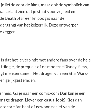
n je liefde voor de films, maar ook de symboliek van
iance laat zien dat je staat voor vrijheid en
 de Death Star een knipoog is naar de
dergang) van het keizerrijk. Deze ontwerpen
te zeggen.
 is dat het je verbindt met andere fans over de hele
e trilogie, de prequels of de moderne Disney-films,
engt mensen samen. Het dragen van een Star Wars-
sen gelijkgestemden.
genheid. Ga je naar een comic-con? Dan kun je een
onage dragen. Liever een casual look? Kies dan
u hardcore fan bent of gewoon geniet van de