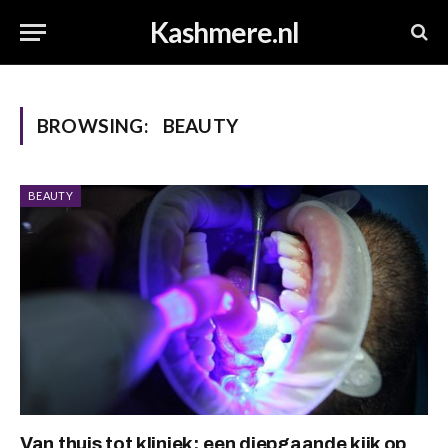
Kashmere.nl
BROWSING:
BEAUTY
BEAUTY
Van thuis tot kliniek: een diepgaande kijk op