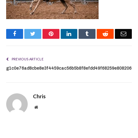
Facebook
Twitter
Pinterest
LinkedIn
Tumblr
Reddit
Emai
PREVIOUS ARTICLE
g1c0e76ad8cbe8e3f4459cac56b5b8f8efdd49f68259e80820609
Chris
Website