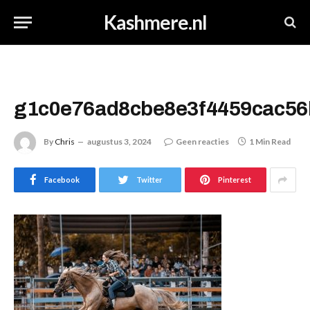
Kashmere.nl
g1c0e76ad8cbe8e3f4459cac56
By
Chris
augustus 3, 2024
Geen reacties
1 Min Read
Facebook
Twitter
Pinterest