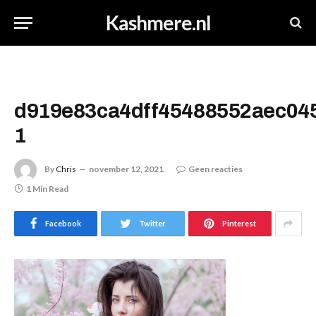
Kashmere.nl
d919e83ca4dff45488552aec04
1
By
Chris
november 12, 2021
Geen reacties
1 Min Read
Facebook
Twitter
Pinterest