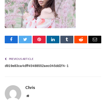
Facebook
Twitter
Pinterest
LinkedIn
Tumblr
Reddit
Emai
PREVIOUS ARTICLE
d919e83ca4dff45488552aec045dd2f4-1
Chris
Website