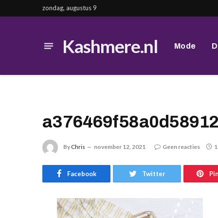
zondag, augustus 9
Kashmere.nl
Mode
D
a376469f58a0d5891
By
Chris
november 12, 2021
Geen reacties
1
Facebook
Twitter
Pi