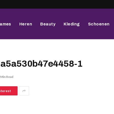
ames
Heren
Beauty
Kleding
Schoenen
2a5a530b47e4458-1
 Min Read
nterest