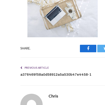
Faceboo
SHARE.
PREVIOUS ARTICLE
a376469f58a0d58912a5a530b47e4458-1
Chris