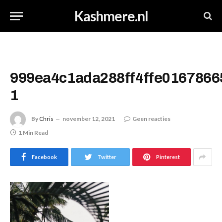
Kashmere.nl
999ea4c1ada288ff4ffe0167866
1
By
Chris
november 12, 2021
Geen reacties
1 Min Read
Facebook
Twitter
Pinterest