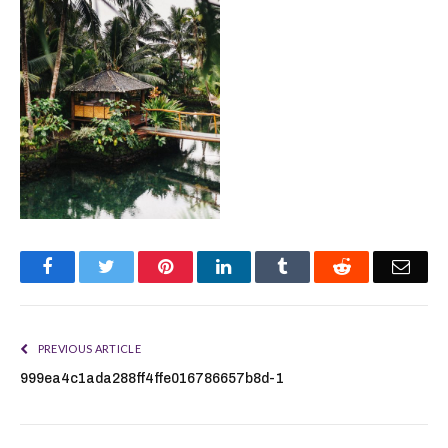
Facebook
Twitter
Pinterest
LinkedIn
Tumblr
Reddit
Emai
PREVIOUS ARTICLE
999ea4c1ada288ff4ffe016786657b8d-1