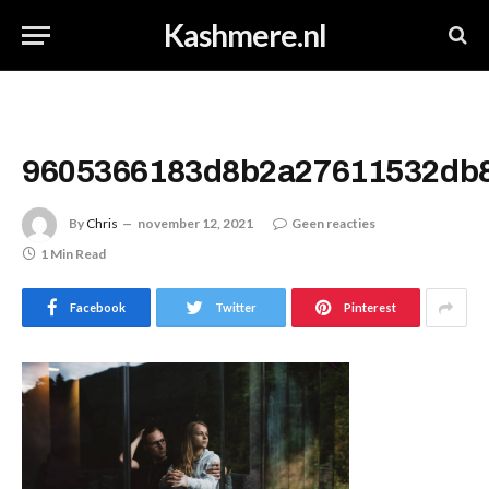
Kashmere.nl
9605366183d8b2a27611532db
By
Chris
november 12, 2021
Geen reacties
1 Min Read
Facebook
Twitter
Pinterest