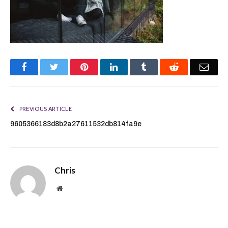
Facebook
Twitter
Pinterest
LinkedIn
Tumblr
Reddit
Emai
PREVIOUS ARTICLE
9605366183d8b2a27611532db814fa9e
Chris
Website